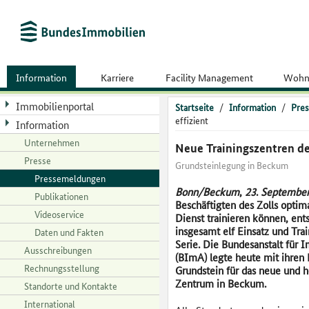
Information
Karriere
Facility Management
Wohn
Immobilienportal
Startseite
/
Information
/
Pres
effizient
Information
Unternehmen
Neue Trainingszentren der
Presse
Grundsteinlegung in Beckum
Pressemeldungen
Bonn/Beckum
,
23
.
Septembe
Publikationen
Beschäftigten des Zolls optima
Videoservice
Dienst trainieren können, en
insgesamt elf Einsatz und Trai
Daten und Fakten
Serie. Die Bundesanstalt für
Ausschreibungen
(BImA) legte heute mit ihren 
Rechnungsstellung
Grundstein für das neue und
Zentrum in Beckum.
Standorte und Kontakte
International