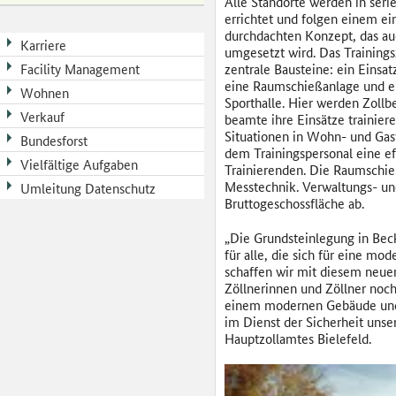
Alle Standorte werden in seri
errichtet und folgen einem ein
durchdachten Konzept, das a
Karriere
umgesetzt wird. Das Training
Facility Management
zentrale Bausteine: ein Einsa
eine Raumschießanlage und e
Wohnen
Sporthalle. Hier werden Zoll
Verkauf
beamte ihre Einsätze trainiere
Situationen in Wohn- und Gas
Bundesforst
dem Trainingspersonal eine e
Vielfältige Aufgaben
Trainierenden. Die Raumschie
Messtechnik. Verwaltungs- u
Umleitung Datenschutz
Bruttogeschossfläche ab.
„Die Grundsteinlegung in Beck
für alle, die sich für eine mo
schaffen wir mit diesem neue
Zöllnerinnen und Zöllner noch
einem modernen Gebäude und e
im Dienst der Sicherheit unse
Hauptzollamtes Bielefeld.