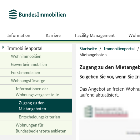
Information
Karriere
Facility Management
Wohn
Immobilienportal
Startseite
/
Immobilienportal
/
Mietangeboten
Wohnimmobilien
Gewerbeimmobilien
Zugang zu den Mietange
Forstimmobilien
So gehen Sie vor, wenn Sie I
Wohnungsfürsorge
Informationen der
Das Angebot an freien Wohnu
Wohnungsvergabestelle
laufend aktualisiert.
Zugang zu den
Mietangeboten
Entscheidungskriterien
Wohnungen für
Bundesbedienstete anbieten