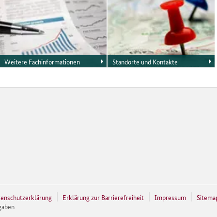
Unsere bundesweite Präsenz
Hier können Sie sich über unser
gewährleistet Ihnen kurze Wege,
vielfältiges Angebot an
wenn es um den Erwerb von
forstlichen Dienstleistungen
land- und forstwirtschaftlichen
informieren. Unsere
Grundstücken sowie von Holz
kompetenten Ansprechpartner
und Jagd- oder
geben Ihnen gerne nähere
Fischereimöglichkeiten geht.
Auskünfte und beraten Sie in
Ihren Planungen.
Weitere Fachinformationen
Standorte und Kontakte
Wir haben Ihnen ausgewählte
Finden Sie Ihren Ansprechpartner
Fachinformationen und
in Ihrer Region.
interessante Links zur Verfügung
gestellt.
enschutzerklärung
Erklärung zur Barrierefreiheit
Impressum
Sitema
gaben