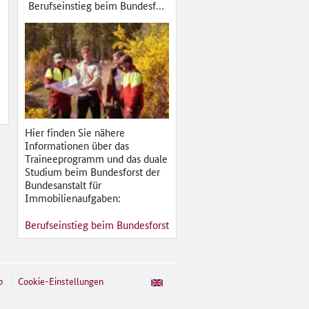
Berufseinstieg beim Bundesforst
Vorname
Nachname
*
E-Mail
*
Hier finden Sie nähere
Informationen über das
Traineeprogramm und das duale
Bitte um Rückruf
Studium beim Bundesforst der
Telefon
Ihre Adresse
Bundesanstalt für
Straße / Hausnr.
Nachricht
Immobilienaufgaben:
Berufseinstieg beim Bundesforst
PLZ
Ort
Sicherheitsabfrage
*
p
Cookie-Einstellungen