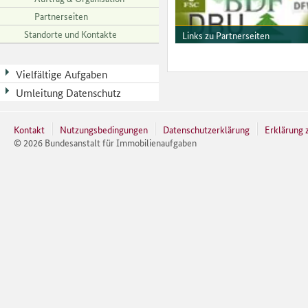
Partnerseiten
Standorte und Kontakte
Links zu Partnerseiten
Sie suchen einen unserer Partne
oder haben Interesse an unsere
Kooperationen? Klicken Sie hier.
Vielfältige Aufgaben
Umleitung Datenschutz
Kontakt
Nutzungsbedingungen
Datenschutzerklärung
Erklärung z
©
2026
Bundesanstalt für Immobilienaufgaben