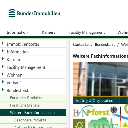
Information
Karriere
Facility Management
Wohn
Immobilienportal
Startseite
/
Bundesforst
/
Wei
Information
Weitere Fachinformation
Karriere
Facility Management
Wohnen
Verkauf
Bundesforst
Forstliche Produkte
Auftrag & Organisation
Forstliche Dienste
Informationen zur Organisation
Weitere Fachinformationen
Besondere Projekte
Auftrag & Organisation