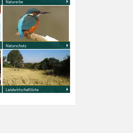
Naturerbe
Nationales Naturerbe - Ein
Projekt des Bundes.
Naturschutz
Natur in guten Händen – die
„grüne“ Geländebetreuung der
Liegenschaften des Bundes.
Landwirtschaftliche
Wertermittlung
Die landwirtschaftlichen
Gutachterdienste der BImA
stehen Ihnen für die Bewertung
landwirtschaftlicher Flächen und
die Beratung in allen
landwirtschaftlichen Fragen zur
Verfügung.