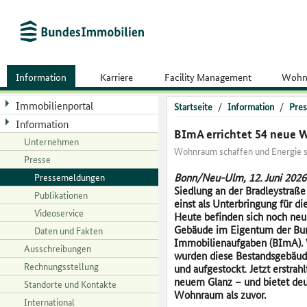
Information
Karriere
Facility Management
Wohn
Immobilienportal
Startseite
/
Information
/
Pres
Information
BImA errichtet 54 neue 
Unternehmen
Wohnraum schaffen und Energie 
Presse
Pressemeldungen
Bonn/Neu-Ulm, 12. Juni 2026
Siedlung an der Bradleystraß
Publikationen
einst als Unterbringung für di
Videoservice
Heute befinden sich noch neu
Gebäude im Eigentum der Bun
Daten und Fakten
Immobilienaufgaben (BImA). 
Ausschreibungen
wurden diese Bestandsgebäud
Rechnungsstellung
und aufgestockt
.
Jetzt erstrah
neuem Glanz – und bietet deu
Standorte und Kontakte
Wohnraum als zuvor.
International