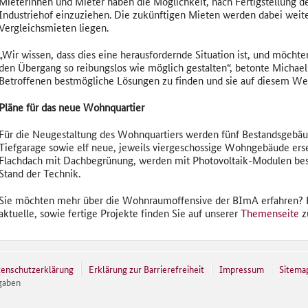
Mieterinnen und Mieter haben die Möglichkeit, nach Fertigstellung 
Industriehof einzuziehen. Die zukünftigen Mieten werden dabei weite
Vergleichsmieten liegen.
„Wir wissen, dass dies eine herausfordernde Situation ist, und möch
den Übergang so reibungslos wie möglich gestalten“, betonte Michael M
Betroffenen bestmögliche Lösungen zu finden und sie auf diesem We
Pläne für das neue Wohnquartier
Für die Neugestaltung des Wohnquartiers werden fünf Bestandsgebäu
Tiefgarage sowie elf neue, jeweils viergeschossige Wohngebäude erse
Flachdach mit Dachbegrünung, werden mit Photovoltaik-Modulen be
Stand der Technik.
Sie möchten mehr über die Wohnraumoffensive der BImA erfahren? 
aktuelle, sowie fertige Projekte finden Sie auf unserer
Themenseite
z
enschutzerklärung
Erklärung zur Barrierefreiheit
Impressum
Sitema
gaben