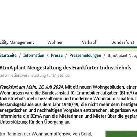
cility Management
Wohnen
Verkauf
Bundesforst
Startseite
/
Information
/
Presse
/
Pressemeldungen
/
BImA plant Neug
BImA plant Neugestaltung des Frankfurter Industriehofs
Informationsveranstaltung für Mietende
Frankfurt am Main, 16. Juli 2024
. Mit elf neuen Wohngebäuden, einer
Wohnungen wird die Bundesanstalt für Immobilienaufgaben (BImA) a
Industriehofs mehr bezahlbaren und modernen Wohnraum schaffen. Da
Bestandsgebäude aus dem Jahr 1948/49, die nicht mehr dem heutigen
energetischen und nachhaltigen Vorgaben entsprechen, abgerissen we
informierte die BImA nun die Mieterinnen und Mieter über die gepl
Unterstützung für den Übergang an.
Im Rahmen der Wohnraumoffensive von Bund,