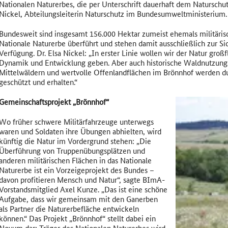
Nationalen Naturerbes, die per Unterschrift dauerhaft dem Naturschut
Nickel, Abteilungsleiterin Naturschutz im Bundesumweltministerium.
Bundesweit sind insgesamt 156.000 Hektar zumeist ehemals militäris
Nationale Naturerbe überführt und stehen damit ausschließlich zur Sic
Verfügung. Dr. Elsa Nickel: „In erster Linie wollen wir der Natur groß
Dynamik und Entwicklung geben. Aber auch historische Waldnutzung
Mittelwäldern und wertvolle Offenlandflächen im Brönnhof werden du
geschützt und erhalten.“
Gemeinschaftsprojekt „Brönnhof“
Wo früher schwere Militärfahrzeuge unterwegs
waren und Soldaten ihre Übungen abhielten, wird
künftig die Natur im Vordergrund stehen: „Die
Überführung von Truppenübungsplätzen und
anderen militärischen Flächen in das Nationale
Naturerbe ist ein Vorzeigeprojekt des Bundes –
davon profitieren Mensch und Natur“, sagte BImA-
Vorstandsmitglied Axel Kunze. „Das ist eine schöne
Aufgabe, dass wir gemeinsam mit den Ganerben
als Partner die Naturerbefläche entwickeln
können.“ Das Projekt „Brönnhof“ stellt dabei ein
Novum dar: Träger des Nationalen Naturerbes wird