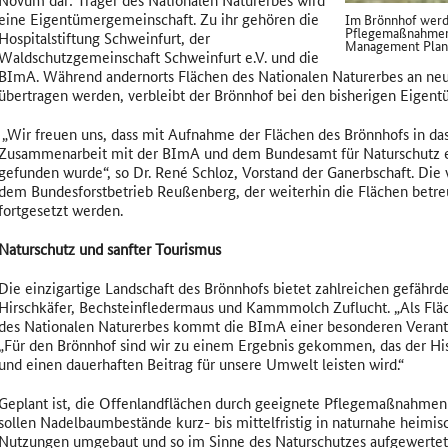
eine Eigentümergemeinschaft. Zu ihr gehören die
Im Brönnhof werd
Pflegemaßnahmen 
Hospitalstiftung Schweinfurt, der
Management Plan
Waldschutzgemeinschaft Schweinfurt e.V. und die
BImA. Während andernorts Flächen des Nationalen Naturerbes an neu
übertragen werden, verbleibt der Brönnhof bei den bisherigen Eigent
„Wir freuen uns, dass mit Aufnahme der Flächen des Brönnhofs in d
Zusammenarbeit mit der BImA und dem Bundesamt für Naturschutz ei
gefunden wurde“, so Dr. René Schloz, Vorstand der Ganerbschaft. Die
dem Bundesforstbetrieb Reußenberg, der weiterhin die Flächen betre
fortgesetzt werden.
Naturschutz und sanfter Tourismus
Die einzigartige Landschaft des Brönnhofs bietet zahlreichen gefähr
Hirschkäfer, Bechsteinfledermaus und Kammmolch Zuflucht. „Als Flä
des Nationalen Naturerbes kommt die BImA einer besonderen Verant
„Für den Brönnhof sind wir zu einem Ergebnis gekommen, das der His
und einen dauerhaften Beitrag für unsere Umwelt leisten wird.“
Geplant ist, die Offenlandflächen durch geeignete Pflegemaßnahmen 
sollen Nadelbaumbestände kurz- bis mittelfristig in naturnahe heim
Nutzungen umgebaut und so im Sinne des Naturschutzes aufgewerte