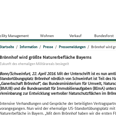
cility Management
Wohnen
Verkauf
Bundesforst
Startseite
/
Information
/
Presse
/
Pressemeldungen
/
Brönnhof wird g
Brönnhof wird größte Naturerbefläche Bayerns
Zukunft des ehemaligen Militärareals besiegelt
Bonn/Schweinfurt, 22. April 2016.
Mit der Unterschrift ist es nun amt
Standortübungsplatz Brönnhof nördlich von Schweinfurt ist Teil des N
„Ganerbschaft Brönnhof“, das Bundesministerium für Umwelt, Natursc
(BMUB) und die Bundesanstalt für Immobilienaufgaben (BImA) unterz
Vereinbarung zur Entwicklung wertvoller Naturschutzflächen im Brön
Intensive Verhandlungen und Gespräche der beteiligten Vertragspar
vorangegangen. Nun wird der ehemalige US-Standortübungsplatz mit 
Naturerbefläche in Bayern. „Mit dem Brönnhof haben wir die ersten Fl