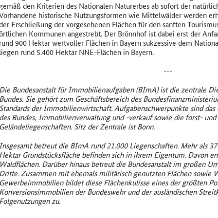
gemäß den Kriterien des Nationalen Naturerbes ab sofort der natürli
Vorhandene historische Nutzungsformen wie Mittelwälder werden erha
der Erschließung der vorgesehenen Flächen für den sanften Tourismu
örtlichen Kommunen angestrebt. Der Brönnhof ist dabei erst der Anfa
rund 900 Hektar wertvoller Flächen in Bayern sukzessive dem Natio
liegen rund 5.400 Hektar NNE-Flächen in Bayern.
---
Die Bundesanstalt für Immobilienaufgaben (BImA) ist die zentrale Die
Bundes. Sie gehört zum Geschäftsbereich des Bundesfinanzministeri
Standards der Immobilienwirtschaft. Aufgabenschwerpunkte sind da
des Bundes, Immobilienverwaltung und -verkauf sowie die forst- und 
Geländeliegenschaften. Sitz der Zentrale ist Bonn.
Insgesamt betreut die BImA rund 21.000 Liegenschaften. Mehr als 
Hektar Grundstücksfläche befinden sich in ihrem Eigentum. Davon ent
Waldflächen. Darüber hinaus betreut die Bundesanstalt im großen U
Dritte. Zusammen mit ehemals militärisch genutzten Flächen sowie W
Gewerbeimmobilien bildet diese Flächenkulisse eines der größten Por
Konversionsimmobilien der Bundeswehr und der ausländischen Streitkr
Folgenutzungen zu.