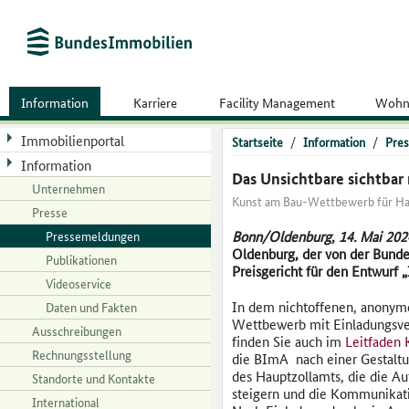
Information
Karriere
Facility Management
Wohn
Immobilienportal
Startseite
/
Information
/
Pres
Information
Das Unsichtbare sichtba
Unternehmen
Kunst am Bau-Wettbewerb für Ha
Presse
Pressemeldungen
Bonn/Oldenburg, 14. Mai 202
Oldenburg, der von der Bunde
Publikationen
Preisgericht für den Entwurf 
Videoservice
In dem nichtoffenen, anonym
Daten und Fakten
Wettbewerb mit Einladungsve
Ausschreibungen
finden Sie auch im
Leitfaden 
Rechnungsstellung
die BImA nach einer Gestaltu
des Hauptzollamts, die die Auf
Standorte und Kontakte
steigern und die Kommunikatio
International