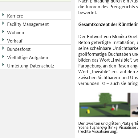
Nach Einladung durch ein A
die Juroren des Preisgerichts
bewertet.
Karriere
Facility Management
Gesamtkonzept der Künstleri
Wohnen
Der Entwurf von Monika Goet
Verkauf
Beton gefertigte Installation,
seine scheinbare Unsichtbarke
Bundesforst
großformatige Buchstaben un
Vielfältige Aufgaben
bilden das Wort „Invisible“, w
Umleitung Datenschutz
Farbgebung an den Rasen ange
Wort „Invisible“ erst auf den 
zwischen Sichtbarem und Unsi
verbunden ist – auch sie brin
Den zweiten und dritten Platz erh
Yoana Tuzharova (linke Visualisier
(rechte Visualisierung).