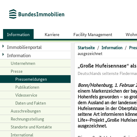
Information
Karriere
Facility Management
Wohn
Immobilienportal
Startseite
/
Information
/
Pres
ausgezeichnet
Information
Unternehmen
„Große Hufeisennase“ al
Presse
Deutschlands seltenste Fledermaus
Pressemeldungen
Bonn/Hohenburg, 1. Februar 
Publikationen
einem Markenzeichen der ba
Videoservice
Hohenfels geworden – so groß
dem Ausland an der landesweit
Daten und Fakten
Hufeisennase in der Oberpfalz
Ausschreibungen
seltene Art informieren kön
Rechnungsstellung
Life+-Projekt „Große Hufeisen
ausgezeichnet.
Standorte und Kontakte
International