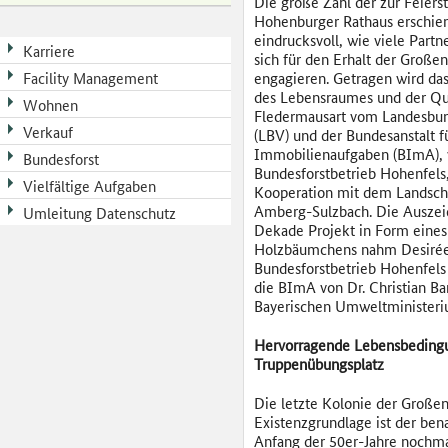
Die große Zahl der zur Feiers
Hohenburger Rathaus erschie
eindrucksvoll, wie viele Partn
Karriere
sich für den Erhalt der Große
Facility Management
engagieren. Getragen wird da
des Lebensraumes und der Qua
Wohnen
Fledermausart vom Landesbun
Verkauf
(LBV) und der Bundesanstalt f
Immobilienaufgaben (BImA), 
Bundesforst
Bundesforstbetrieb Hohenfels,
Vielfältige Aufgaben
Kooperation mit dem Landsch
Amberg-Sulzbach. Die Ausze
Umleitung Datenschutz
Dekade Projekt in Form eines s
Holzbäumchens nahm Desirée
Bundesforstbetrieb Hohenfels 
die BImA von Dr. Christian Ba
Bayerischen Umweltministeri
Hervorragende Lebensbeding
Truppenübungsplatz
Die letzte Kolonie der Große
Existenzgrundlage ist der be
Anfang der 50er-Jahre nochma