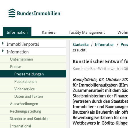
Information
Karriere
Facility Management
Wohn
Immobilienportal
Startseite
/
Information
/
Pres
gesucht
Information
Unternehmen
Künstlerischer Entwurf f
Presse
Kunst-am-Bau-Wettbewerb in Görl
Pressemeldungen
Bonn/Görlitz, 07. Oktober 202
Publikationen
für Immobilienaufgaben (BImA
Videoservice
Zusammenarbeit mit dem
Säc
Staatsministerium der Finanze
Daten und Fakten
(vertreten durch den Staatsbe
Ausschreibungen
Immobilien- und Baumanagem
Rechnungsstellung
Bautzen) als Bauherrin ein of
Bewerbungsverfahren für den
Standorte und Kontakte
Wettbewerb in Görlitz-Klinge
International