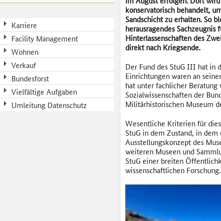
im August erfolgen. Dort wird
konservatorisch behandelt, u
Sandschicht zu erhalten. So bl
Karriere
herausragendes Sachzeugnis 
Hinterlassenschaften des Zwe
Facility Management
direkt nach Kriegsende.
Wohnen
Verkauf
Der Fund des StuG III hat in
Einrichtungen waren an seine
Bundesforst
hat unter fachlicher Beratung
Vielfältige Aufgaben
Sozialwissenschaften der Bu
Militärhistorischen Museum d
Umleitung Datenschutz
Wesentliche Kriterien für di
StuG in dem Zustand, in dem e
Ausstellungskonzept des Mus
weiteren Museen und Sammlung
StuG einer breiten Öffentlich
wissenschaftlichen Forschung.