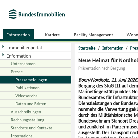
Information
Karriere
Facility Management
Wohn
Immobilienportal
Startseite
/
Information
/
Pres
Information
Neue Heimat für Nordhol
Unternehmen
Präsentation nach Bergung
Presse
Pressemeldungen
Bonn/Nordholz
,
11
.
Juni
2026
Bergung des StuG III auf dem
Publikationen
Marinefliegerstützpunktes No
Videoservice
Bundesamtes für Infrastruktu
Dienstleistungen der Bundes
Daten und Fakten
nunmehr die Verwertung geklä
Ausschreibungen
durch das Militärhistorische 
Rechnungsstellung
Bundeswehr am Standort Dr
und zunächst im Panzermuse
Standorte und Kontakte
ausgestellt. Der Transport nac
International