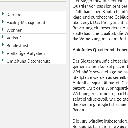
Der Siegerentwurf sieht ein 
Quartier vor, das sich sensibel
städtebaulichen Kontext einfü
Karriere
klare und durchdachte Gebäu
Facility Management
überzeugt. Das Preisgericht ha
Bewertung ein besonderes Au
Wohnen
städtebauliche Qualität, die 
Verkauf
die Vernetzung mit dem Besta
Bundesforst
Autofreies Quartier mit hoher
Vielfältige Aufgaben
Umleitung Datenschutz
Der Siegerentwurf sieht sech
gemeinsamen Sockel platziert
Wohnhöfe sowie ein gemeinsch
Stellplätze werden außerhalb 
Aufenthaltsqualität bietet. C
betont: „Mit dem Wohnquartie
Wohnungen – modern, nachhalt
zeigt eindrucksvoll, wie zeit
die Siedlung möglichst schnell
Bauen.
Die Jury würdigt insbesonder
Bebauung, barrierefreie Zug