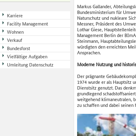
Markus Gallander, Abteilungsl
Bundesministerium für Umwel
Karriere
Naturschutz und nukleare Siche
Facility Management
Messner, Präsident des Umwe
Lothar Giese, Hauptstellenleite
Wohnen
Management Berlin der BImA,
Verkauf
Steinmann, Hauptabteilungsle
würdigten den erreichten Meil
Bundesforst
Ansprachen.
Vielfältige Aufgaben
Moderne Nutzung und histori
Umleitung Datenschutz
Der prägnante Gebäudekomple
1974 wurde er als Hauptsitz u
Dienstsitz genutzt. Das denk
grundlegend schadstoffsaniert
weitgehend klimaneutralen, b
zu schaffen und dabei seinen 