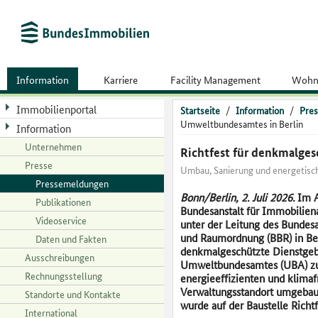
Information
Karriere
Facility Management
Wohn
Immobilienportal
Startseite
/
Information
/
Pres
Umweltbundesamtes in Berlin
Information
Unternehmen
Richtfest für denkmalge
Presse
Umbau, Sanierung und energetisc
Pressemeldungen
Bonn/Berlin, 2. Juli 2026.
Im A
Publikationen
Bundesanstalt für Immobilien
Videoservice
unter der Leitung des Bunde
und Raumordnung (BBR) in Be
Daten und Fakten
denkmalgeschützte Dienstge
Ausschreibungen
Umweltbundesamtes (UBA) z
Rechnungsstellung
energieeffizienten und klima
Verwaltungsstandort umgebaut
Standorte und Kontakte
wurde auf der Baustelle Richtf
International