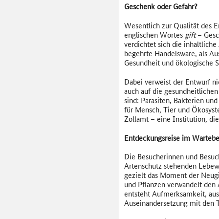
Geschenk oder Gefahr?
Wesentlich zur Qualität des E
englischen Wortes
gift
– Gesc
verdichtet sich die inhaltlic
begehrte Handelsware, als Aus
Gesundheit und ökologische 
Dabei verweist der Entwurf ni
auch auf die gesundheitlichen
sind: Parasiten, Bakterien un
für Mensch, Tier und Ökosyste
Zollamt – eine Institution, di
Entdeckungsreise im Wartebe
Die Besucherinnen und Besuch
Artenschutz stehenden Lebewe
gezielt das Moment der Neug
und Pflanzen verwandelt den A
entsteht Aufmerksamkeit, aus 
Auseinandersetzung mit den