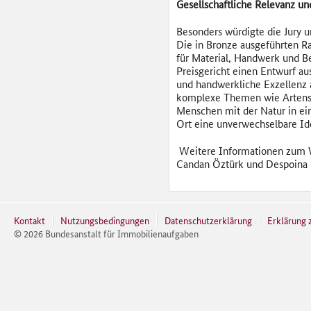
Gesellschaftliche Relevanz u
Besonders würdigte die Jury u
Die in Bronze ausgeführten 
für Material, Handwerk und Be
Preisgericht einen Entwurf aus
und handwerkliche Exzellenz 
komplexe Themen wie Artensc
Menschen mit der Natur in ei
Ort eine unverwechselbare Ide
Weitere Informationen zum W
Candan Öztürk und Despoina 
Kontakt
Nutzungsbedingungen
Datenschutzerklärung
Erklärung z
©
2026
Bundesanstalt für Immobilienaufgaben