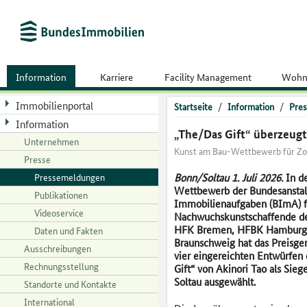
Information
Karriere
Facility Management
Wohn
Immobilienportal
Startseite
/
Information
/
Pres
Information
„The/Das Gift“ überzeugt
Unternehmen
Kunst am Bau-Wettbewerb für Zol
Presse
Pressemeldungen
Bonn/Soltau 1. Juli 2026
.
In d
Wettbewerb der Bundesanstalt
Publikationen
Immobilienaufgaben (BImA) f
Videoservice
Nachwuchskunstschaffende de
HFK Bremen, HFBK Hamburg
Daten und Fakten
Braunschweig hat das Preisger
Ausschreibungen
vier eingereichten Entwürfen 
Rechnungsstellung
Gift“ von Akinori Tao als Sieg
Soltau ausgewählt.
Standorte und Kontakte
International