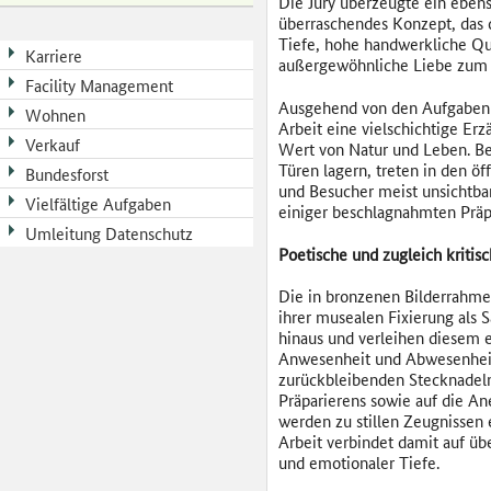
Die Jury überzeugte ein eben
überraschendes Konzept, das 
Tiefe, hohe handwerkliche Qu
Karriere
außergewöhnliche Liebe zum D
Facility Management
Ausgehend von den Aufgaben d
Wohnen
Arbeit eine vielschichtige Er
Verkauf
Wert von Natur und Leben. Be
Türen lagern, treten in den ö
Bundesforst
und Besucher meist unsichtbar
Vielfältige Aufgaben
einiger beschlagnahmten Präp
Umleitung Datenschutz
Poetische und zugleich kritisc
Die in bronzenen Bilderrahmen
ihrer musealen Fixierung als 
hinaus und verleihen diesem 
Anwesenheit und Abwesenheit e
zurückbleibenden Stecknadeln
Präparierens sowie auf die 
werden zu stillen Zeugnissen e
Arbeit verbindet damit auf üb
und emotionaler Tiefe.