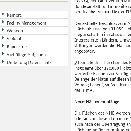
(BVVG), der Lausitzer und Mi
Bundesanstalt für Immobilien
bereits über 90.000 Hektar Flä
Karriere
Facility Management
Der aktuelle Beschluss zum 
Flächenkulisse von 31.055 He
Wohnen
Liegenschaften in nahezu alle
Verkauf
Interessierten Ländern, Umwe
stiftungen werden die Fläche
Bundesforst
angeboten.
Vielfältige Aufgaben
Umleitung Datenschutz
„Über alle drei Tranchen des 
insgesamt über 120.000 Hekta
wertvolle Flächen zur Verfügu
Belange der Natur auf diesen
Vorrang haben“, so Axel Kunze
der BImA.
Neue Flächenempfänger
Die Flächen des NNE werden s
oder an von diesen benannte 
auch nach der Übertragung an
Flächenempfänger profitieren