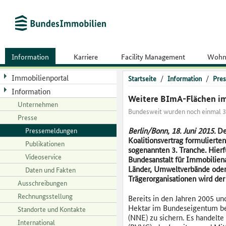
Information
Karriere
Facility Management
Wohn
Immobilienportal
Startseite
/
Information
/
Pres
Information
Weitere BImA-Flächen im
Unternehmen
Bundesweit wurden noch einmal 31
Presse
Pressemeldungen
Berlin/Bonn, 18. Juni 2015.
De
Koalitionsvertrag formuliert
Publikationen
sogenannten 3. Tranche. Hierf
Videoservice
Bundesanstalt für Immobilien
Länder, Umweltverbände oder 
Daten und Fakten
Trägerorganisationen wird der
Ausschreibungen
Rechnungsstellung
Bereits in den Jahren 2005 u
Hektar im Bundeseigentum bef
Standorte und Kontakte
(NNE) zu sichern. Es handelt
International